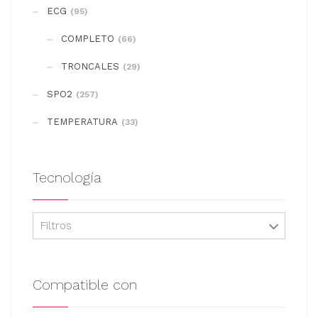
se
ECG
(95)
pueden
COMPLETO
elegir
(66)
en
TRONCALES
(29)
la
SPO2
(257)
página
de
TEMPERATURA
(33)
producto
Tecnología
Filtros
Compatible con