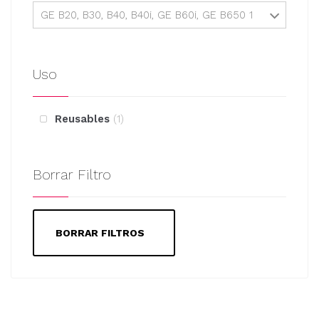
GE B20, B30, B40, B40i, GE B60i, GE B650 1
Uso
Reusables
1
Borrar Filtro
BORRAR FILTROS