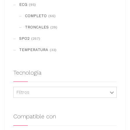
se
ECG
(95)
pueden
COMPLETO
elegir
(66)
en
TRONCALES
(29)
la
SPO2
(257)
página
de
TEMPERATURA
(33)
producto
Tecnología
Filtros
Compatible con