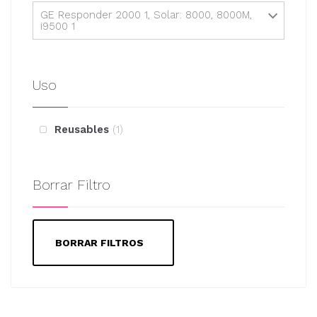
GE Responder 2000 1, Solar: 8000, 8000M,
i9500 1
Uso
Reusables
1
Borrar Filtro
BORRAR FILTROS