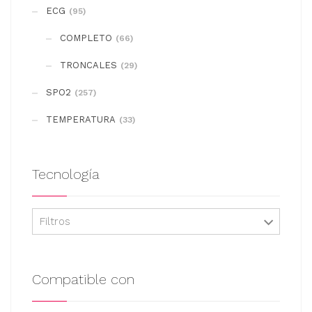
se
ECG
(95)
pueden
COMPLETO
elegir
(66)
en
TRONCALES
(29)
la
SPO2
(257)
página
de
TEMPERATURA
(33)
producto
Tecnología
Filtros
Compatible con