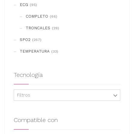
se
ECG
(95)
pueden
COMPLETO
elegir
(66)
en
TRONCALES
(29)
la
SPO2
(257)
página
de
TEMPERATURA
(33)
producto
Tecnología
Filtros
Compatible con