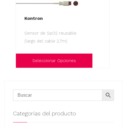
Kontron
Sensor de SpO2 reusable
(largo del cable 2,7m).
Seleccionar Opciones
Este
producto
tiene
múltiples
variantes.
Las
Categorías del producto
opciones