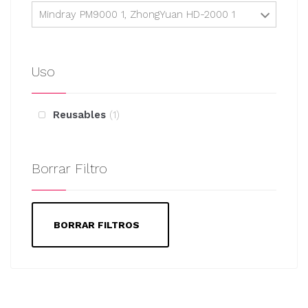
Mindray PM9000 1, ZhongYuan HD-2000 1
Uso
Reusables
1
Borrar Filtro
BORRAR FILTROS