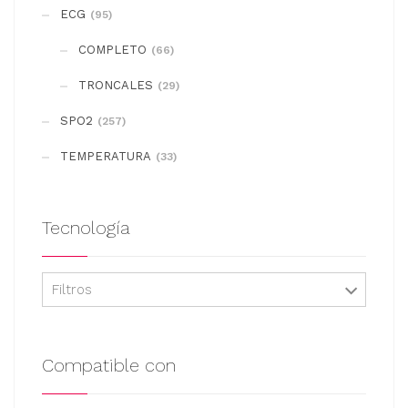
se
ECG
(95)
pueden
COMPLETO
elegir
(66)
en
TRONCALES
(29)
la
SPO2
(257)
página
de
TEMPERATURA
(33)
producto
Tecnología
Filtros
Compatible con