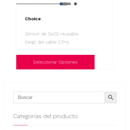
Choice
Sensor de SpO2 reusable
(largo del cable 2,7m).
Seleccionar Opciones
Este
producto
tiene
múltiples
variantes.
Las
Categorías del producto
opciones