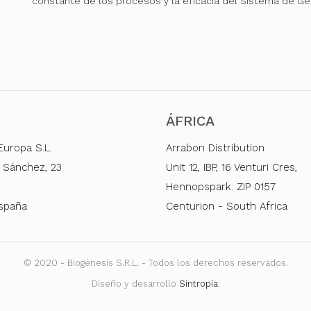
constante de los procesos y la eficacia del Sistema de Ge
ÁFRICA
Europa S.L.
Arrabon Distribution
 Sánchez, 23
Unit 12, IBP, 16 Venturi Cres,
Hennopspark. ZIP 0157
España
Centurion - South Africa
© 2020 - Biogénesis S.R.L. - Todos los derechos reservados.
Diseño y desarrollo
Sintropía
.