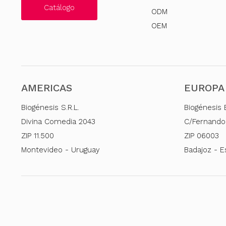
Catálogo
ODM
OEM
AMERICAS
EUROPA
Biogénesis S.R.L.
Biogénesis 
Divina Comedia 2043
C/Fernando
ZIP 11.500
ZIP 06003
Montevideo - Uruguay
Badajoz - 