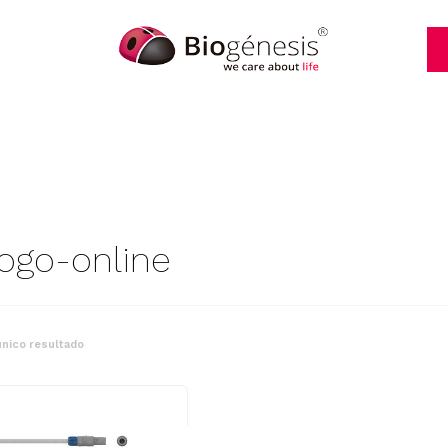
logo-online
nico resultado