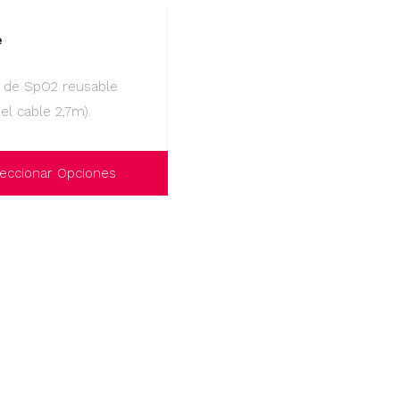
e
 de SpO2 reusable
del cable 2,7m).
eccionar Opciones