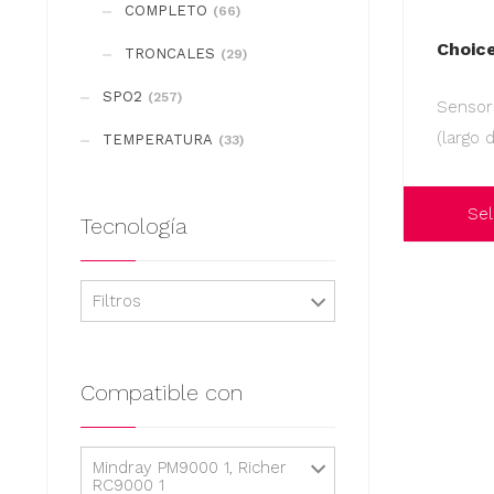
COMPLETO
(66)
Choic
TRONCALES
(29)
SPO2
(257)
Sensor
(largo 
TEMPERATURA
(33)
Sel
Tecnología
Este
producto
Filtros
tiene
múltiples
variantes.
Compatible con
Las
opciones
Mindray PM9000 1, Richer
se
RC9000 1