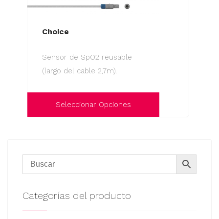
Choice
Sensor de SpO2 reusable
(largo del cable 2,7m).
Seleccionar Opciones
Este
producto
tiene
múltiples
variantes.
Las
Categorías del producto
opciones