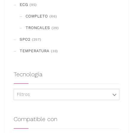
se
ECG
(95)
pueden
COMPLETO
elegir
(66)
en
TRONCALES
(29)
la
SPO2
(257)
página
de
TEMPERATURA
(33)
producto
Tecnología
Filtros
Compatible con