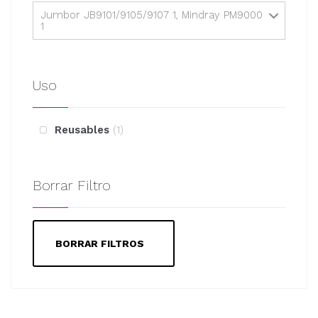
Jumbor JB9101/9105/9107 1, Mindray PM9000
1
Uso
Reusables
1
Borrar Filtro
BORRAR FILTROS