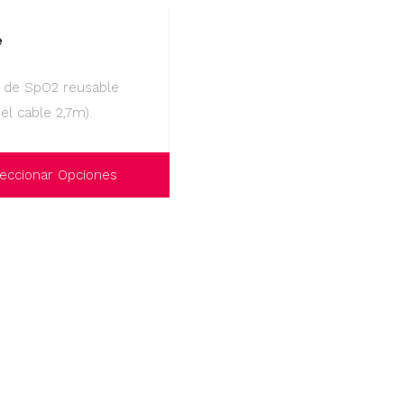
e
 de SpO2 reusable
del cable 2,7m).
eccionar Opciones