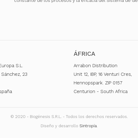
constante de los procesos y la eficacia del Sistema de Ge
ÁFRICA
Europa S.L.
Arrabon Distribution
 Sánchez, 23
Unit 12, IBP, 16 Venturi Cres,
Hennopspark. ZIP 0157
España
Centurion - South Africa
© 2020 - Biogénesis S.R.L. - Todos los derechos reservados.
Diseño y desarrollo
Sintropía
.