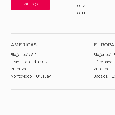
Catálogo
ODM
OEM
AMERICAS
EUROPA
Biogénesis S.R.L.
Biogénesis 
Divina Comedia 2043
C/Fernando
ZIP 11.500
ZIP 06003
Montevideo - Uruguay
Badajoz - 