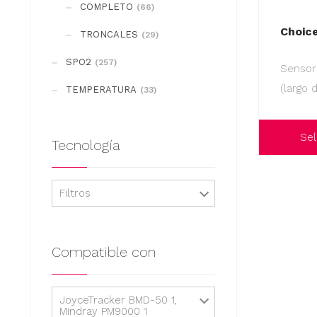
COMPLETO
(66)
Choic
TRONCALES
(29)
SPO2
(257)
Sensor
(largo 
TEMPERATURA
(33)
Sel
Tecnología
Este
producto
Filtros
tiene
múltiples
variantes.
Compatible con
Las
opciones
JoyceTracker BMD-50 1,
se
Mindray PM9000 1