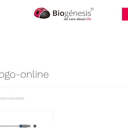
logo-online
nico resultado