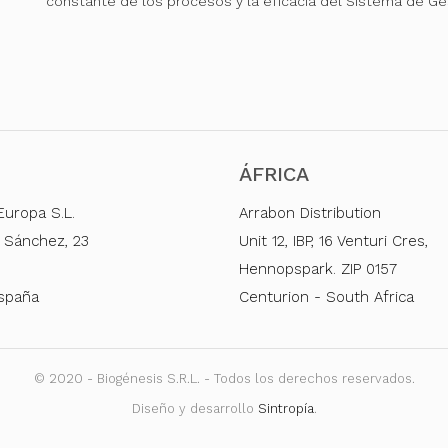
constante de los procesos y la eficacia del Sistema de Ge
ÁFRICA
Europa S.L.
Arrabon Distribution
 Sánchez, 23
Unit 12, IBP, 16 Venturi Cres,
Hennopspark. ZIP 0157
España
Centurion - South Africa
© 2020 - Biogénesis S.R.L. - Todos los derechos reservados.
Diseño y desarrollo
Sintropía
.