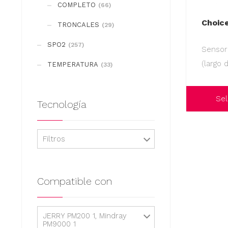
COMPLETO
(66)
Choic
TRONCALES
(29)
SPO2
(257)
Sensor
(largo 
TEMPERATURA
(33)
Sel
Tecnología
Este
producto
Filtros
tiene
múltiples
variantes.
Compatible con
Las
opciones
JERRY PM200 1, Mindray
se
PM9000 1