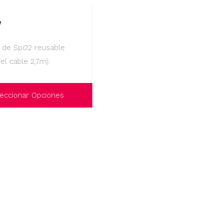
e
 de SpO2 reusable
del cable 2,7m).
eccionar Opciones