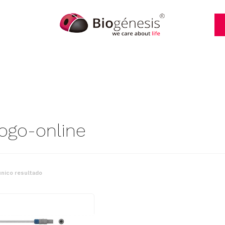
logo-online
nico resultado