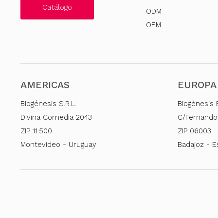
Catálogo
ODM
OEM
AMERICAS
EUROPA
Biogénesis S.R.L.
Biogénesis 
Divina Comedia 2043
C/Fernando
ZIP 11.500
ZIP 06003
Montevideo - Uruguay
Badajoz - 