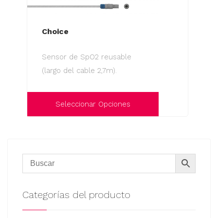
Choice
Sensor de SpO2 reusable
(largo del cable 2,7m).
Seleccionar Opciones
Este
producto
tiene
múltiples
variantes.
Las
Categorías del producto
opciones