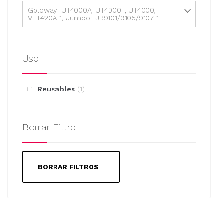
Goldway: UT4000A, UT4000F, UT4000,
VET420A 1, Jumbor JB9101/9105/9107 1
Uso
Reusables
1
Borrar Filtro
BORRAR FILTROS