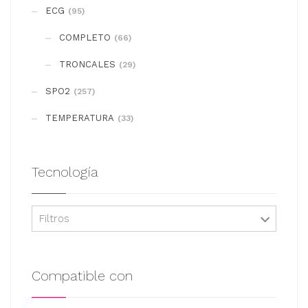
se
ECG
(95)
pueden
COMPLETO
elegir
(66)
en
TRONCALES
(29)
la
SPO2
(257)
página
de
TEMPERATURA
(33)
producto
Tecnología
Filtros
Compatible con