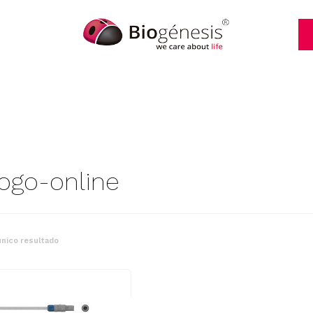
logo-online
nico resultado