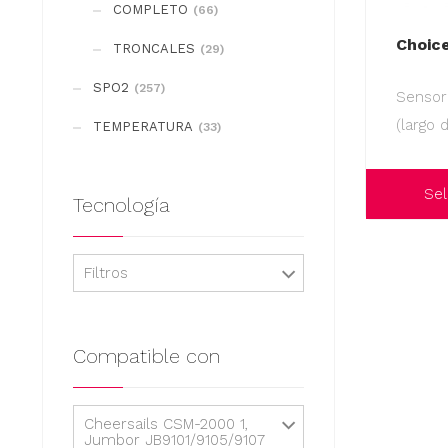
COMPLETO
(66)
Choic
TRONCALES
(29)
SPO2
(257)
Sensor
(largo 
TEMPERATURA
(33)
Sel
Tecnología
Este
producto
Filtros
tiene
múltiples
variantes.
Compatible con
Las
opciones
Cheersails CSM-2000 1,
se
Jumbor JB9101/9105/9107