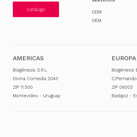
SERVICIOS
Catálogo
ODM
OEM
AMERICAS
EUROPA
Biogénesis S.R.L.
Biogénesis 
Divina Comedia 2043
C/Fernando
ZIP 11.500
ZIP 06003
Montevideo - Uruguay
Badajoz - 