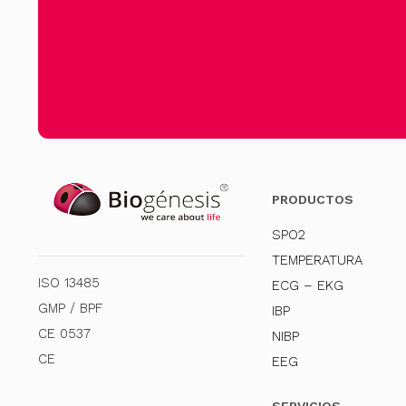
PRODUCTOS
SPO2
TEMPERATURA
ISO 13485
ECG – EKG
GMP / BPF
IBP
CE 0537
NIBP
CE
EEG