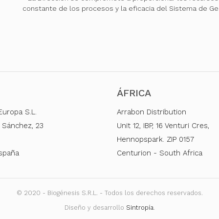
constante de los procesos y la eficacia del Sistema de Ge
ÁFRICA
Europa S.L.
Arrabon Distribution
 Sánchez, 23
Unit 12, IBP, 16 Venturi Cres,
Hennopspark. ZIP 0157
España
Centurion - South Africa
© 2020 - Biogénesis S.R.L. - Todos los derechos reservados.
Diseño y desarrollo
Sintropía
.