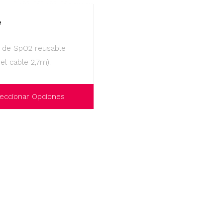
e
 de SpO2 reusable
del cable 2,7m).
eccionar Opciones