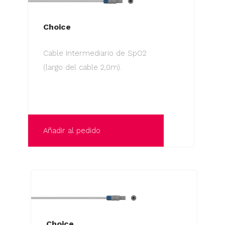
variantes.
Las
Choice
opciones
Cable Intermediario de SpO2
se
(largo del cable 2,0m).
pueden
elegir
en
la
página
Añadir al pedido
de
producto
Choice