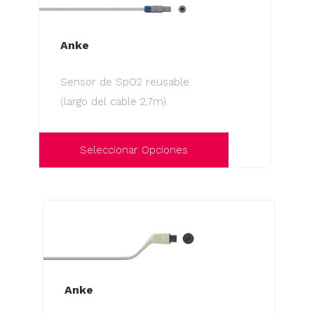
Anke
Sensor de SpO2 reusable
(largo del cable 2,7m).
Seleccionar Opciones
Este
producto
tiene
múltiples
variantes.
Las
Anke
opciones