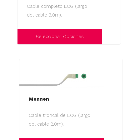
se
Cable completo ECG (largo
pueden
del cable 3,0m).
elegir
en
la
Seleccionar Opciones
página
Este
de
producto
producto
tiene
múltiples
variantes.
Las
Mennen
opciones
se
Cable troncal de ECG (largo
pueden
del cable 2,0m).
elegir
en