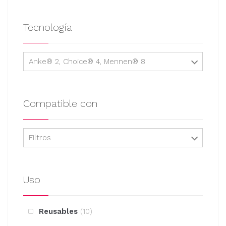
producto
Tecnología
Anke® 2, Choice® 4, Mennen® 8
Compatible con
Filtros
Uso
Reusables
10