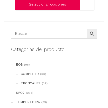
la
Seleccionar Opciones
página
Este
de
producto
producto
tiene
múltiples
variantes.
Las
Categorías del producto
opciones
se
ECG
(95)
pueden
COMPLETO
elegir
(66)
en
TRONCALES
(29)
la
SPO2
(257)
página
de
TEMPERATURA
(33)