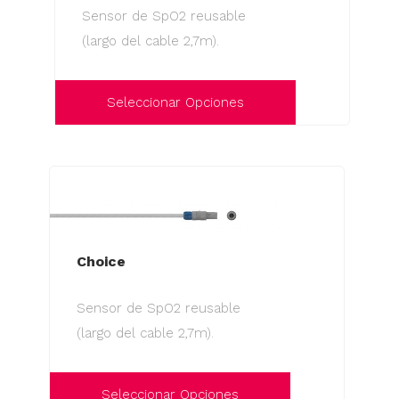
se
Sensor de SpO2 reusable
pueden
(largo del cable 2,7m).
elegir
en
la
Seleccionar Opciones
página
Este
de
producto
producto
tiene
múltiples
variantes.
Las
Choice
opciones
Sensor de SpO2 reusable
se
(largo del cable 2,7m).
pueden
elegir
en
Seleccionar Opciones