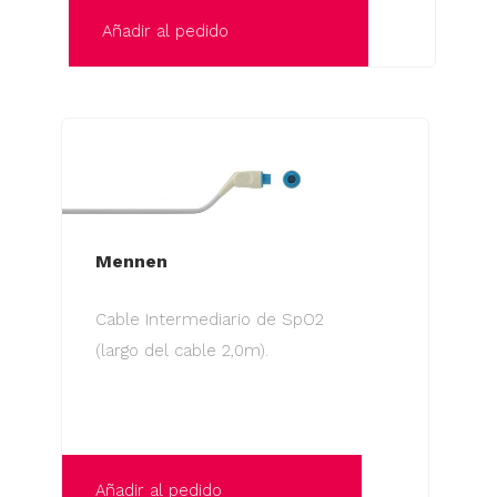
página
Añadir al pedido
de
producto
Mennen
Cable Intermediario de SpO2
(largo del cable 2,0m).
Añadir al pedido