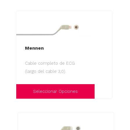
Mennen
Cable completo de ECG
(largo del cable 3,0).
Seleccionar Opciones
Este
producto
tiene
múltiples