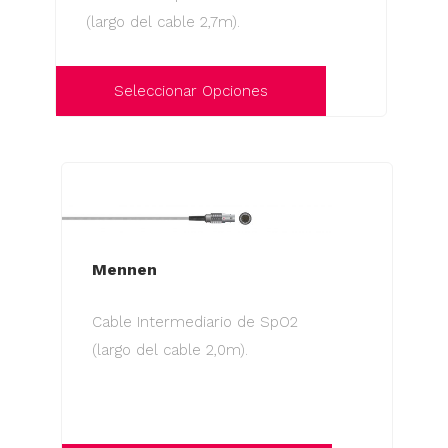
(largo del cable 2,7m).
Seleccionar Opciones
Este
producto
tiene
múltiples
variantes.
Las
Mennen
opciones
Cable Intermediario de SpO2
se
(largo del cable 2,0m).
pueden
elegir
en
la