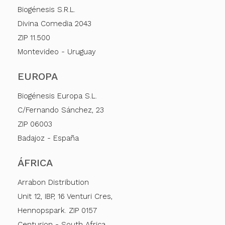
Biogénesis S.R.L.
Divina Comedia 2043
ZIP 11.500
Montevideo - Uruguay
EUROPA
Biogénesis Europa S.L.
C/Fernando Sánchez, 23
ZIP 06003
Badajoz - España
ÁFRICA
Arrabon Distribution
Unit 12, IBP, 16 Venturi Cres,
Hennopspark. ZIP 0157
Centurion - South Africa