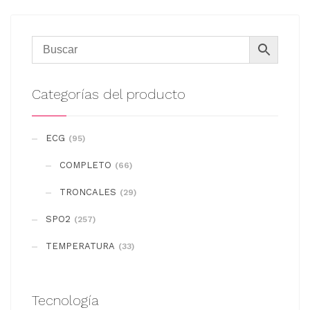
producto
tiene
múltiples
variantes.
Las
Categorías del producto
opciones
se
ECG
(95)
pueden
COMPLETO
elegir
(66)
en
TRONCALES
(29)
la
SPO2
(257)
página
de
TEMPERATURA
(33)
producto
Tecnología