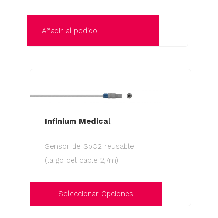
Añadir al pedido
Infinium Medical
Sensor de SpO2 reusable
(largo del cable 2,7m).
Seleccionar Opciones
Este