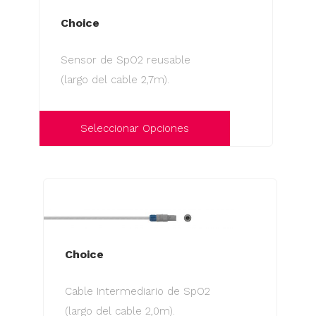
variantes.
Las
Choice
opciones
Sensor de SpO2 reusable
se
(largo del cable 2,7m).
pueden
elegir
en
Seleccionar Opciones
la
Este
página
producto
de
tiene
producto
múltiples
variantes.
Las
Choice
opciones
Cable Intermediario de SpO2
se
(largo del cable 2,0m).
pueden