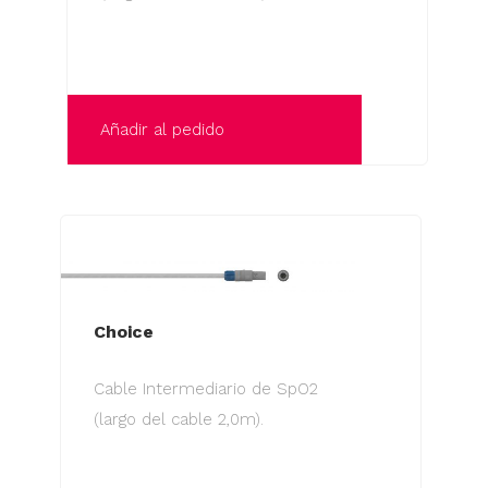
elegir
en
la
página
Añadir al pedido
de
producto
Choice
Cable Intermediario de SpO2
(largo del cable 2,0m).