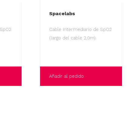
Spacelabs
 SpO2
Cable Intermediario de SpO2
(largo del cable 2,0m).
Añadir al pedido