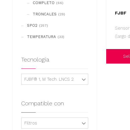
COMPLETO
(66)
FJBF
TRONCALES
(29)
SPO2
(257)
Sensor
(largo 
TEMPERATURA
(33)
Sel
Tecnología
Este
producto
FJBF® 1, M Tech. LNCS 2
tiene
múltiples
variantes.
Compatible con
Las
opciones
Filtros
se