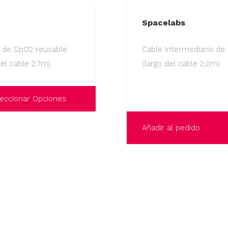
Spacelabs
 de SpO2 reusable
Cable Intermediario de
del cable 2,7m).
(largo del cable 2,0m).
eccionar Opciones
Añadir al pedido