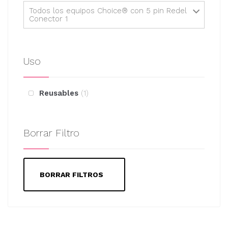
Todos los equipos Choice® con 5 pin Redel
Conector 1
Uso
Reusables
1
Borrar Filtro
BORRAR FILTROS