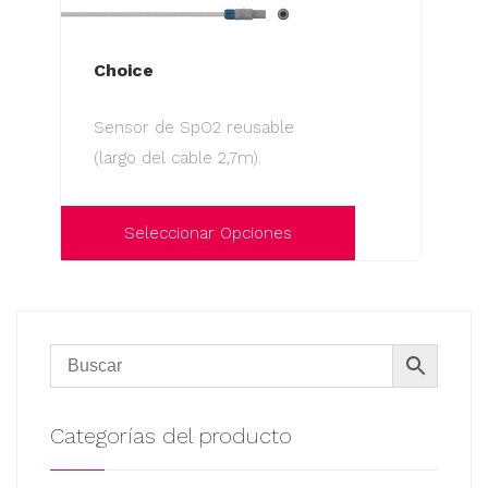
Choice
Sensor de SpO2 reusable
(largo del cable 2,7m).
Seleccionar Opciones
Este
producto
tiene
múltiples
variantes.
Las
Categorías del producto
opciones