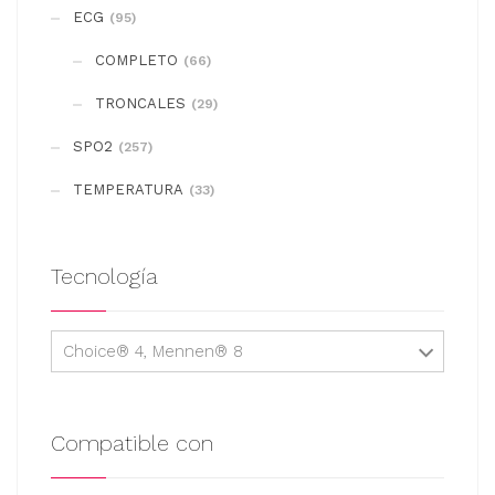
se
ECG
(95)
pueden
COMPLETO
elegir
(66)
en
TRONCALES
(29)
la
SPO2
(257)
página
de
TEMPERATURA
(33)
producto
Tecnología
Choice® 4, Mennen® 8
Compatible con