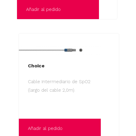
página
Añadir al pedido
de
producto
Choice
Cable Intermediario de SpO2
(largo del cable 2,0m).
Añadir al pedido