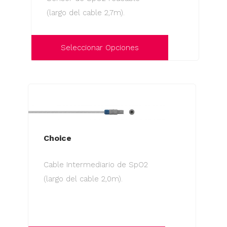
se
(largo del cable 2,7m).
pueden
elegir
en
Seleccionar Opciones
la
Este
página
producto
de
tiene
producto
múltiples
variantes.
Las
Choice
opciones
Cable Intermediario de SpO2
se
(largo del cable 2,0m).
pueden
elegir
en
la