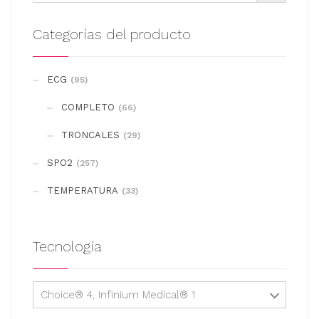
variantes.
Las
Categorías del producto
opciones
se
ECG
(95)
pueden
COMPLETO
elegir
(66)
en
TRONCALES
(29)
la
SPO2
(257)
página
de
TEMPERATURA
(33)
producto
Tecnología
Choice® 4, Infinium Medical® 1