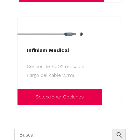
Infinium Medical
Sensor de SpO2 reusable
(largo del cable 2,7m).
Seleccionar Opciones
Este
producto
tiene
múltiples