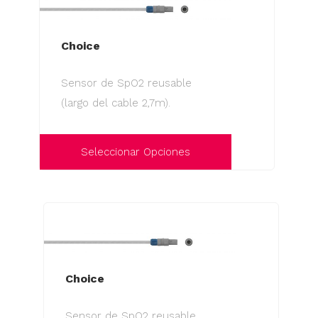
Choice
Sensor de SpO2 reusable
(largo del cable 2,7m).
Seleccionar Opciones
Este
producto
tiene
múltiples
variantes.
Las
Choice
opciones
Sensor de SpO2 reusable