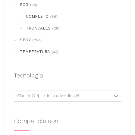
se
ECG
(95)
pueden
COMPLETO
elegir
(66)
en
TRONCALES
(29)
la
SPO2
(257)
página
de
TEMPERATURA
(33)
producto
Tecnología
Choice® 4, Infinium Medical® 1
Compatible con