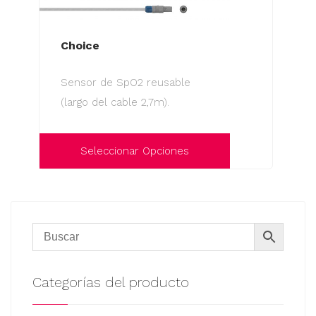
Choice
Sensor de SpO2 reusable
(largo del cable 2,7m).
Seleccionar Opciones
Este
producto
tiene
múltiples
variantes.
Las
Categorías del producto
opciones