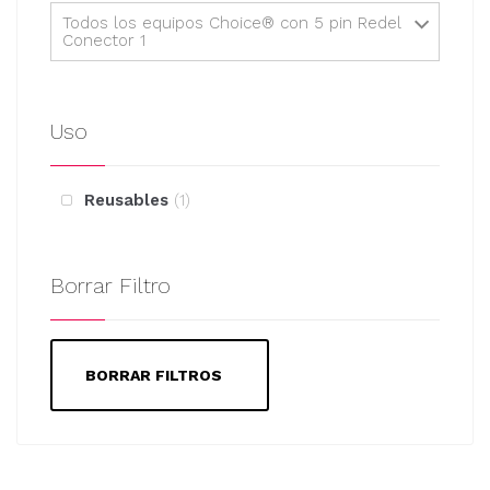
Todos los equipos Choice® con 5 pin Redel
Conector 1
Uso
Reusables
1
Borrar Filtro
BORRAR FILTROS