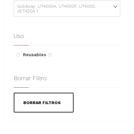
Goldway: UT4000A, UT4000F, UT4000,
VET420A 1
Uso
Reusables
1
Borrar Filtro
BORRAR FILTROS