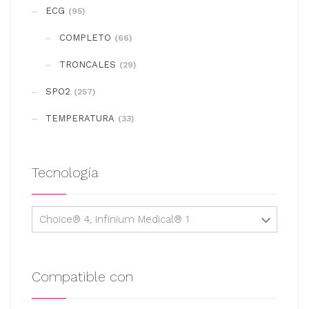
se
ECG
(95)
pueden
COMPLETO
elegir
(66)
en
TRONCALES
(29)
la
SPO2
(257)
página
de
TEMPERATURA
(33)
producto
Tecnología
Choice® 4, Infinium Medical® 1
Compatible con