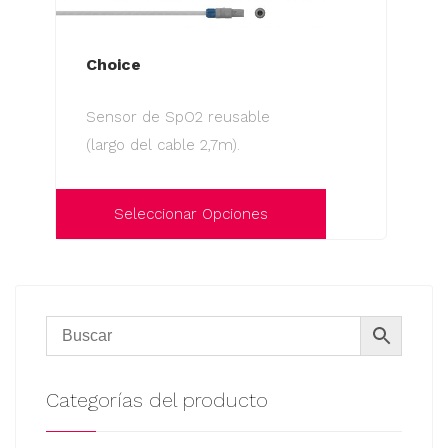
Choice
Sensor de SpO2 reusable
(largo del cable 2,7m).
Seleccionar Opciones
Este
producto
tiene
múltiples
variantes.
Las
Categorías del producto
opciones