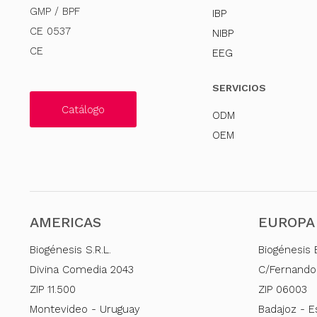
GMP / BPF
IBP
CE 0537
NIBP
CE
EEG
SERVICIOS
Catálogo
ODM
OEM
AMERICAS
EUROPA
Biogénesis S.R.L.
Biogénesis 
Divina Comedia 2043
C/Fernando
ZIP 11.500
ZIP 06003
Montevideo - Uruguay
Badajoz - 