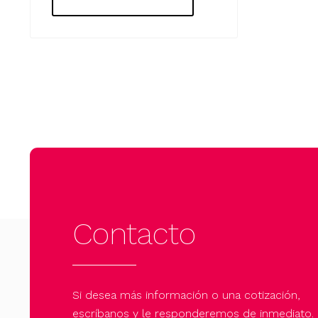
Contacto
Si desea más información o una cotización,
escríbanos y le responderemos de inmediato.