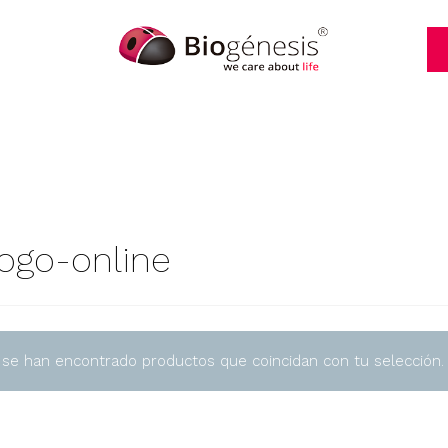
logo-online
 se han encontrado productos que coincidan con tu selección.