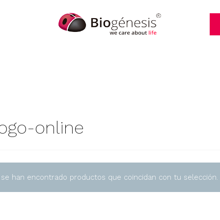
logo-online
 se han encontrado productos que coincidan con tu selección.