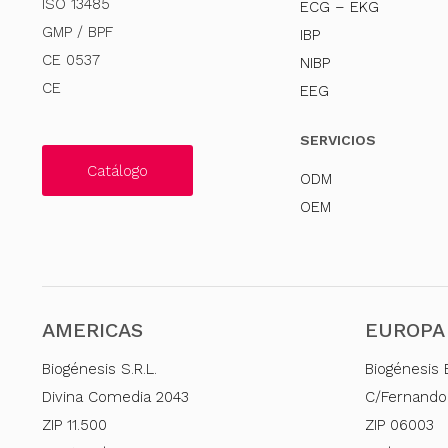
ISO 13485
ECG – EKG
GMP / BPF
IBP
CE 0537
NIBP
CE
EEG
SERVICIOS
Catálogo
ODM
OEM
AMERICAS
EUROPA
Biogénesis S.R.L.
Biogénesis 
Divina Comedia 2043
C/Fernando
ZIP 11.500
ZIP 06003