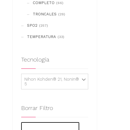
COMPLETO
(66)
TRONCALES
(29)
SPO2
(257)
TEMPERATURA
(33)
Tecnología
Nihon Kohden® 21, Nonin®
5
Borrar Filtro