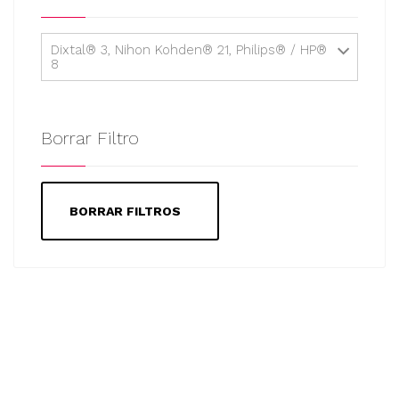
Dixtal® 3, Nihon Kohden® 21, Philips® / HP®
8
Borrar Filtro
BORRAR FILTROS