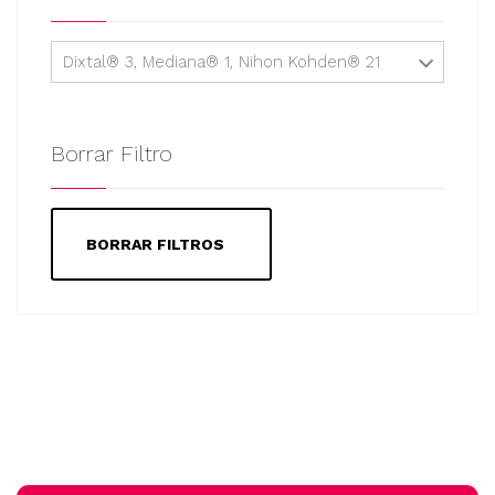
Dixtal® 3, Mediana® 1, Nihon Kohden® 21
Borrar Filtro
BORRAR FILTROS