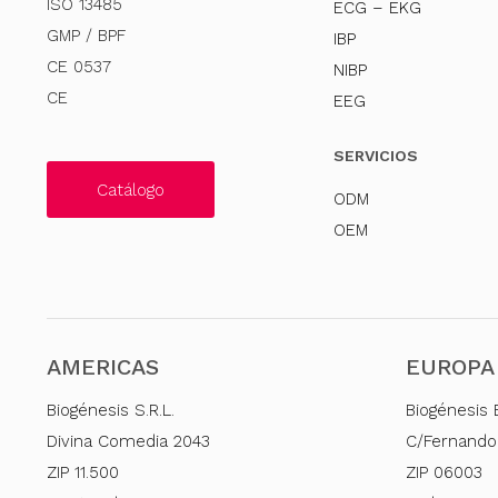
ISO 13485
ECG – EKG
GMP / BPF
IBP
CE 0537
NIBP
CE
EEG
SERVICIOS
Catálogo
ODM
OEM
AMERICAS
EUROPA
Biogénesis S.R.L.
Biogénesis 
Divina Comedia 2043
C/Fernando
ZIP 11.500
ZIP 06003