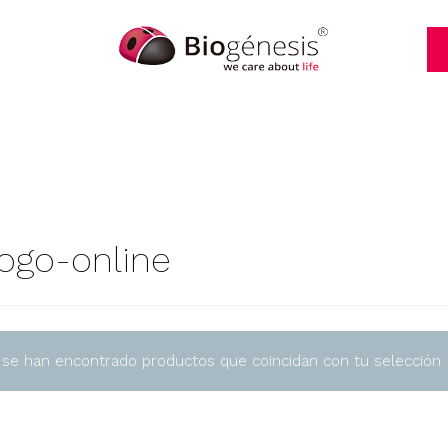
logo-online
 se han encontrado productos que coincidan con tu selección.