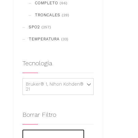
COMPLETO
(66)
TRONCALES
(29)
SPO2
(257)
TEMPERATURA
(33)
Tecnología
Bruker® 1, Nihon Kohden®
21
Borrar Filtro