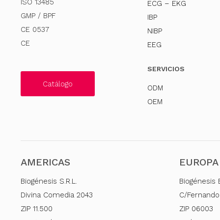
ISO 13485
ECG – EKG
GMP / BPF
IBP
CE 0537
NIBP
CE
EEG
SERVICIOS
Catálogo
ODM
OEM
AMERICAS
EUROPA
Biogénesis S.R.L.
Biogénesis 
Divina Comedia 2043
C/Fernando
ZIP 11.500
ZIP 06003