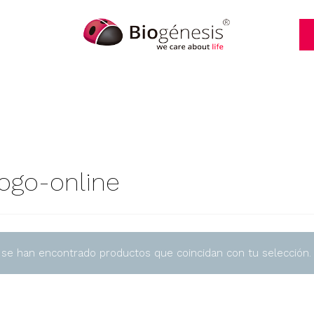
logo-online
 se han encontrado productos que coincidan con tu selección.