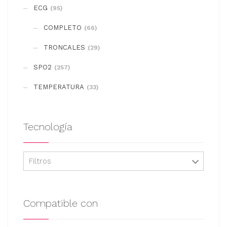
se
ECG
(95)
pueden
COMPLETO
elegir
(66)
en
TRONCALES
(29)
la
SPO2
(257)
página
de
TEMPERATURA
(33)
producto
Tecnología
Filtros
Compatible con