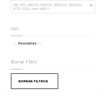
M6, M12, M8000, M9000, M8000A, M9000A,
BTD-352A, new M69 1
Uso
Reusables
1
Borrar Filtro
BORRAR FILTROS