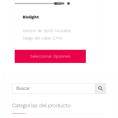
Biolight
Sensor de SpO2 reusable
(largo del cable 2,7m).
Seleccionar Opciones
Este
producto
tiene
múltiples
variantes.
Las
Categorías del producto
opciones