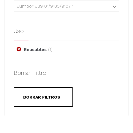
Jumbor JB9101/9105/9107 1
Uso
Reusables
1
Borrar Filtro
BORRAR FILTROS