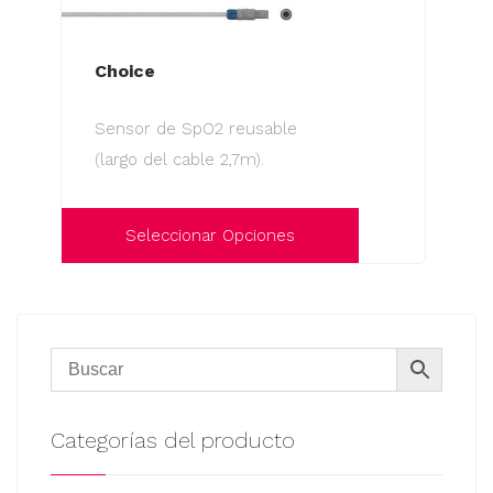
Choice
Sensor de SpO2 reusable
(largo del cable 2,7m).
Seleccionar Opciones
Este
producto
tiene
múltiples
variantes.
Las
Categorías del producto
opciones