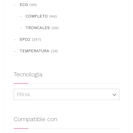
se
ECG
(95)
pueden
COMPLETO
elegir
(66)
en
TRONCALES
(29)
la
SPO2
(257)
página
de
TEMPERATURA
(33)
producto
Tecnología
Filtros
Compatible con