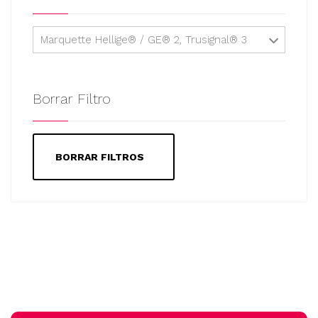
Marquette Hellige® / GE® 2, Trusignal® 3
Borrar Filtro
BORRAR FILTROS