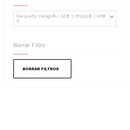
Marquette Hellige® / GE® 2, Philips® / HP®
8
Borrar Filtro
BORRAR FILTROS