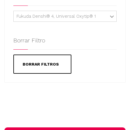
Fukuda Denshi® 4, Universal Oxytip® 1
Borrar Filtro
BORRAR FILTROS