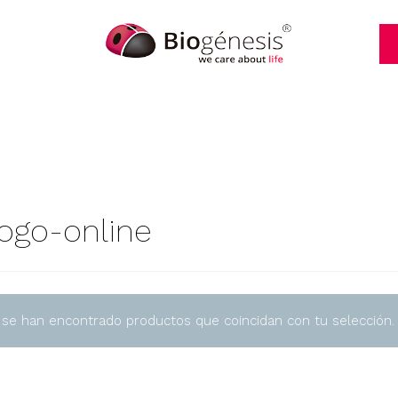
logo-online
 se han encontrado productos que coincidan con tu selección.