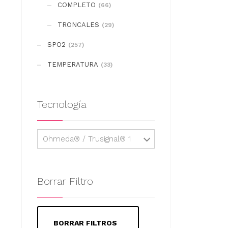
COMPLETO
(66)
TRONCALES
(29)
SPO2
(257)
TEMPERATURA
(33)
Tecnología
Ohmeda® / Trusignal® 1
Borrar Filtro
BORRAR FILTROS