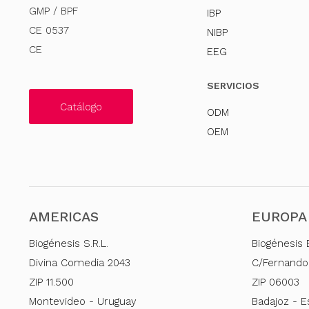
GMP / BPF
IBP
CE 0537
NIBP
CE
EEG
SERVICIOS
Catálogo
ODM
OEM
AMERICAS
EUROPA
Biogénesis S.R.L.
Biogénesis 
Divina Comedia 2043
C/Fernando
ZIP 11.500
ZIP 06003
Montevideo - Uruguay
Badajoz - 