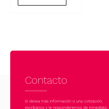
Contacto
Si desea más información o una cotización,
escríbanos y le responderemos de inmediato.