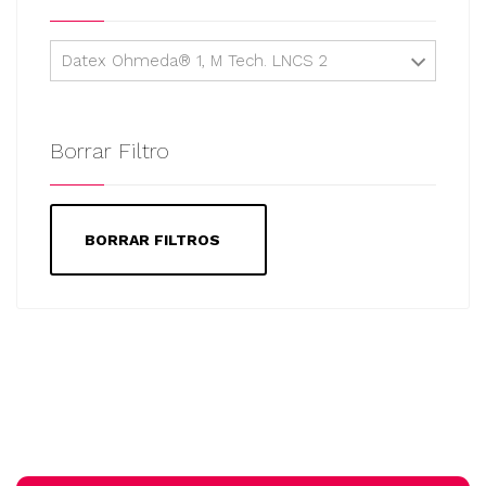
Datex Ohmeda® 1, M Tech. LNCS 2
Borrar Filtro
BORRAR FILTROS