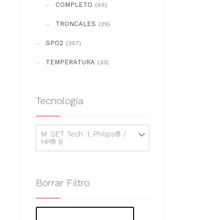
COMPLETO
(66)
TRONCALES
(29)
SPO2
(257)
TEMPERATURA
(33)
Tecnología
M. SET Tech. 1, Philips® /
HP® 8
Borrar Filtro