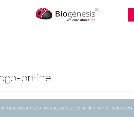
logo-online
 se han encontrado productos que coincidan con tu selección.