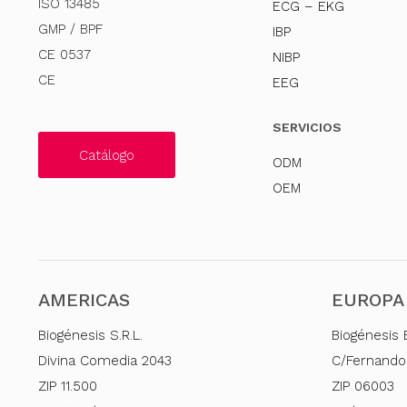
ISO 13485
ECG – EKG
GMP / BPF
IBP
CE 0537
NIBP
CE
EEG
SERVICIOS
Catálogo
ODM
OEM
AMERICAS
EUROPA
Biogénesis S.R.L.
Biogénesis 
Divina Comedia 2043
C/Fernando
ZIP 11.500
ZIP 06003