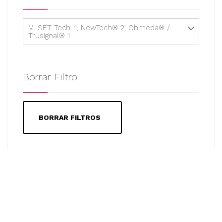
M. SET Tech. 1, NewTech® 2, Ohmeda® /
Trusignal® 1
Borrar Filtro
BORRAR FILTROS