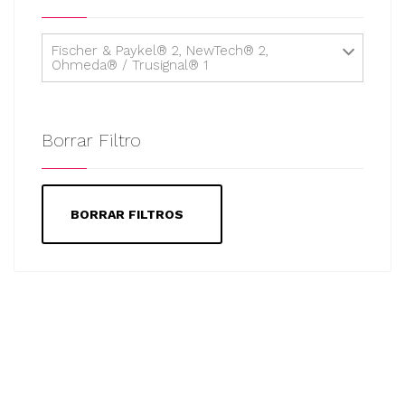
Fischer & Paykel® 2, NewTech® 2,
Ohmeda® / Trusignal® 1
Borrar Filtro
BORRAR FILTROS