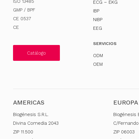
ISO 13485
ECG – EKG
GMP / BPF
IBP
CE 0537
NIBP
CE
EEG
SERVICIOS
Catálogo
ODM
OEM
AMERICAS
EUROPA
Biogénesis S.R.L.
Biogénesis 
Divina Comedia 2043
C/Fernando
ZIP 11.500
ZIP 06003