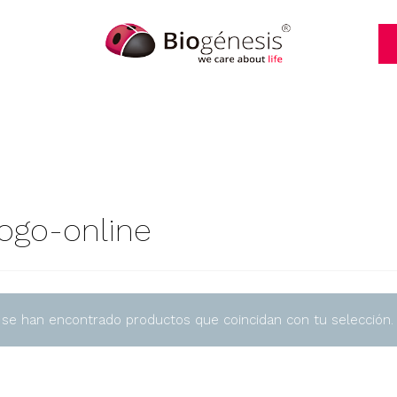
logo-online
 se han encontrado productos que coincidan con tu selección.