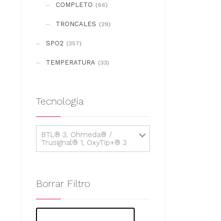
COMPLETO
(66)
TRONCALES
(29)
SPO2
(257)
TEMPERATURA
(33)
Tecnología
BTL® 3, Ohmeda® /
Trusignal® 1, OxyTip+® 3
Borrar Filtro