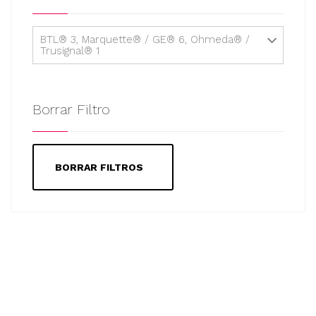
BTL® 3, Marquette® / GE® 6, Ohmeda® /
Trusignal® 1
Borrar Filtro
BORRAR FILTROS