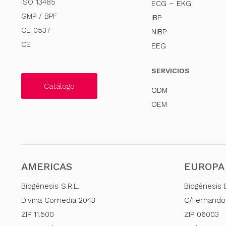
ISO 13485
ECG – EKG
GMP / BPF
IBP
CE 0537
NIBP
CE
EEG
SERVICIOS
Catálogo
ODM
OEM
AMERICAS
EUROPA
Biogénesis S.R.L.
Biogénesis 
Divina Comedia 2043
C/Fernando
ZIP 11.500
ZIP 06003