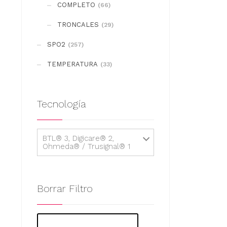
COMPLETO
(66)
TRONCALES
(29)
SPO2
(257)
TEMPERATURA
(33)
Tecnología
BTL® 3, Digicare® 2,
Ohmeda® / Trusignal® 1
Borrar Filtro