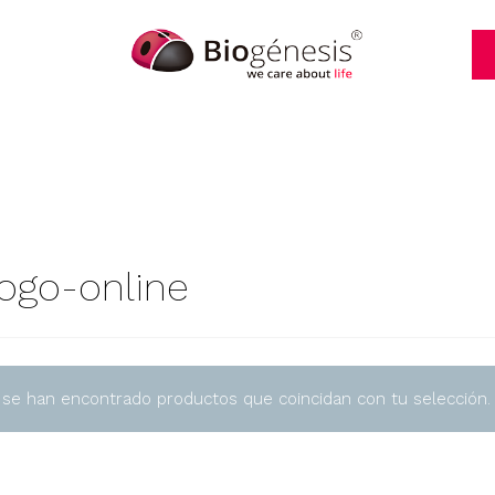
logo-online
 se han encontrado productos que coincidan con tu selección.