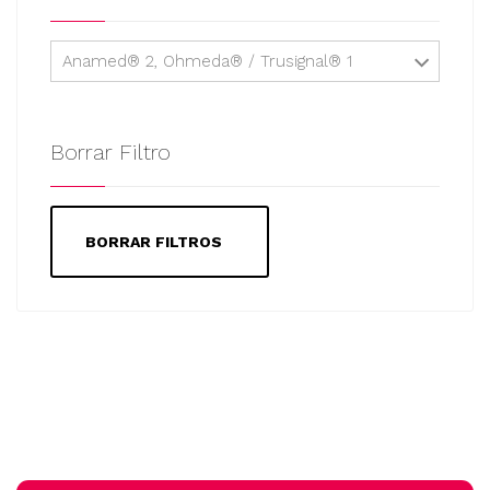
Anamed® 2, Ohmeda® / Trusignal® 1
Borrar Filtro
BORRAR FILTROS