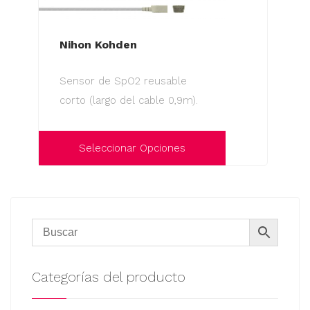
Nihon Kohden
Sensor de SpO2 reusable
corto (largo del cable 0,9m).
Seleccionar Opciones
Este
producto
tiene
múltiples
variantes.
Las
Categorías del producto
opciones