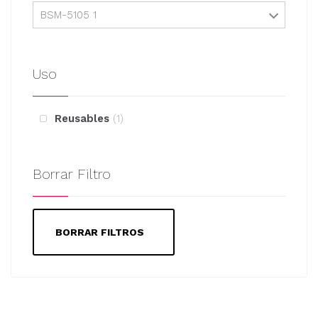
BSM-5105 1
Uso
Reusables
1
Borrar Filtro
BORRAR FILTROS