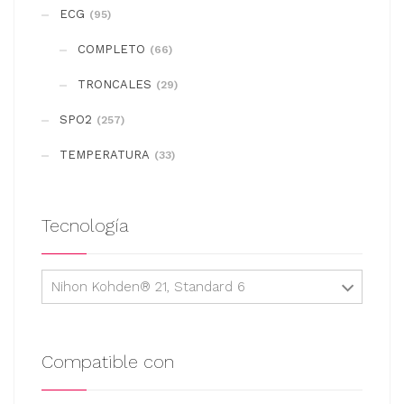
se
ECG
(95)
pueden
COMPLETO
elegir
(66)
en
TRONCALES
(29)
la
SPO2
(257)
página
de
TEMPERATURA
(33)
producto
Tecnología
Nihon Kohden® 21, Standard 6
Compatible con