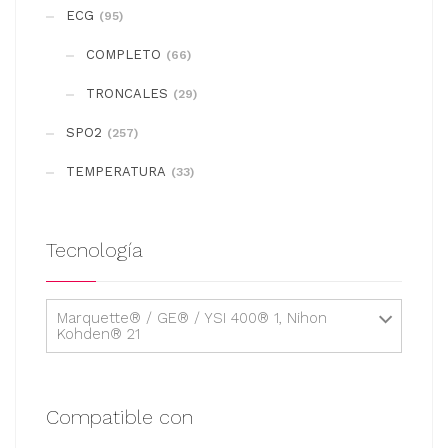
se
ECG
(95)
pueden
COMPLETO
elegir
(66)
en
TRONCALES
(29)
la
SPO2
(257)
página
de
TEMPERATURA
(33)
producto
Tecnología
Marquette® / GE® / YSI 400® 1, Nihon
Kohden® 21
Compatible con