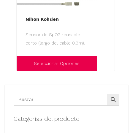
Nihon Kohden
Sensor de SpO2 reusable
corto (largo del cable 0,9m).
Seleccionar Opciones
Este
producto
tiene
múltiples
variantes.
Las
Categorías del producto
opciones