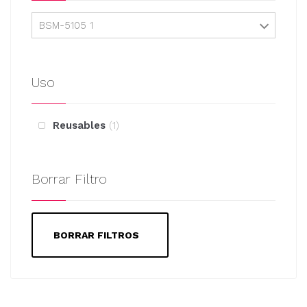
BSM-5105 1
Uso
Reusables
1
Borrar Filtro
BORRAR FILTROS