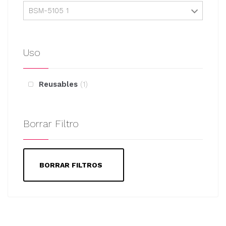
BSM-5105 1
Uso
Reusables
1
Borrar Filtro
BORRAR FILTROS