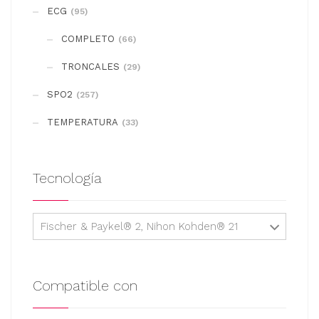
se
ECG
(95)
pueden
COMPLETO
elegir
(66)
en
TRONCALES
(29)
la
SPO2
(257)
página
de
TEMPERATURA
(33)
producto
Tecnología
Fischer & Paykel® 2, Nihon Kohden® 21
Compatible con