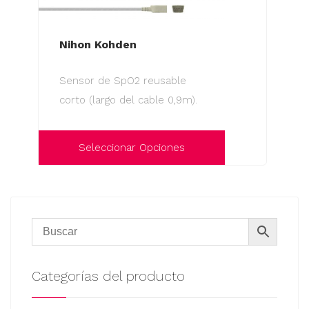
Nihon Kohden
Sensor de SpO2 reusable
corto (largo del cable 0,9m).
Seleccionar Opciones
Este
producto
tiene
múltiples
variantes.
Las
Categorías del producto
opciones